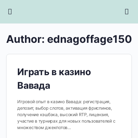
Author:
ednagoffage150
Играть в казино
Вавада
Игровой опыт в казино Вавада: регистрация,
депозит, выбор слотов, активация фриспинов,
получение кэшбэка, высокий RTP, лицензия,
участие в турнирах для новых пользователей с
множеством джекпотов…