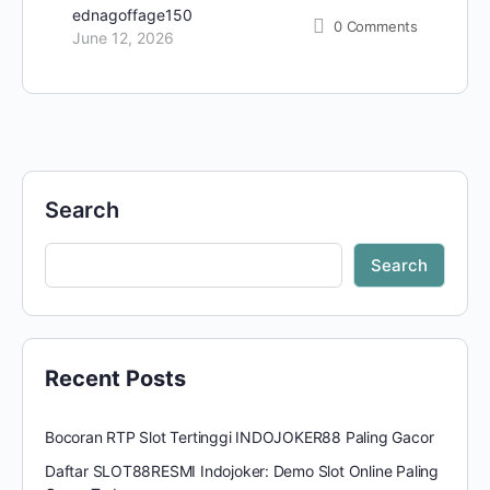
ednagoffage150
0
Comments
June 12, 2026
Search
Search
Recent Posts
Bocoran RTP Slot Tertinggi INDOJOKER88 Paling Gacor
Daftar SLOT88RESMI Indojoker: Demo Slot Online Paling