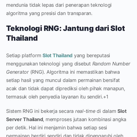
mendunia tidak lepas dari penerapan teknologi
algoritma yang presisi dan transparan.
Teknologi RNG: Jantung dari Slot
Thailand
Setiap platform
Slot Thailand
yang bereputasi
menggunakan teknologi yang disebut
Random Number
Generator
(RNG). Algoritma ini memastikan bahwa
setiap hasil yang muncul dalam permainan bersifat
acak dan tidak dapat diprediksi oleh pihak manapun,
termasuk oleh penyedia layanan itu sendiri.+1
Sistem RNG ini bekerja secara
real-time
di dalam
Slot
Server Thailand
, memproses jutaan kombinasi angka
per detik. Hal ini menjamin bahwa setiap sesi
permainan berdiri sendiri dan tidak dipengaruhi oleh