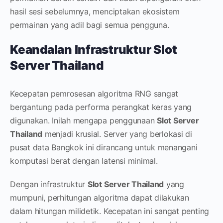
hasil sesi sebelumnya, menciptakan ekosistem
permainan yang adil bagi semua pengguna.
Keandalan Infrastruktur Slot
Server Thailand
Kecepatan pemrosesan algoritma RNG sangat
bergantung pada performa perangkat keras yang
digunakan. Inilah mengapa penggunaan
Slot Server
Thailand
menjadi krusial. Server yang berlokasi di
pusat data Bangkok ini dirancang untuk menangani
komputasi berat dengan latensi minimal.
Dengan infrastruktur
Slot Server Thailand
yang
mumpuni, perhitungan algoritma dapat dilakukan
dalam hitungan milidetik. Kecepatan ini sangat penting