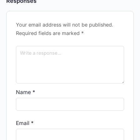
Responses
Your email address will not be published.
Required fields are marked
*
Name
*
Email
*