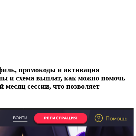
офиль, промокоды и активация
ны и схема выплат, как можно помочь
месяц сессии, что позволяет