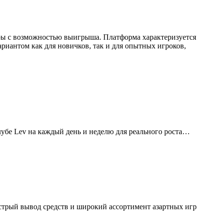
игры с возможностью выигрыша. Платформа характеризуется
риантом как для новичков, так и для опытных игроков,
убе Lev на каждый день и неделю для реального роста…
стрый вывод средств и широкий ассортимент азартных игр