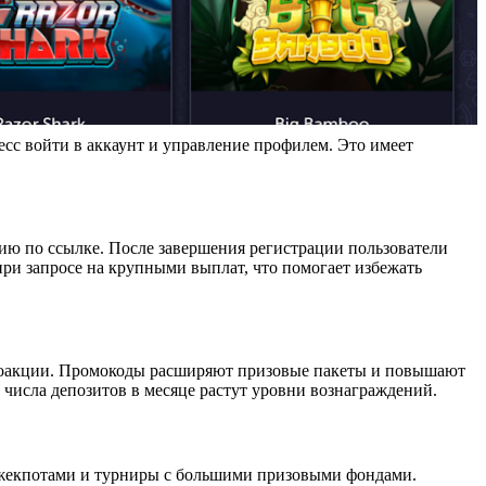
есс войти в аккаунт и управление профилем. Это имеет
ию по ссылке. После завершения регистрации пользователи
при запросе на крупными выплат, что помогает избежать
моакции. Промокоды расширяют призовые пакеты и повышают
 числа депозитов в месяце растут уровни вознаграждений.
 джекпотами и турниры с большими призовыми фондами.