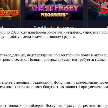
игр. В 2026 году платформа обновила интерфейс, упростив проц
трую работу с депозитами и выводом средств.
ет ввод данных, подтверждение по электронной почте и активац
 игровую сессию. Полная проверка документов требуется только 
ая приветственные предложения, фриспины и ежемесячные про
мма лояльности начисляет бонусы за активность: при увеличении
ино от топовых провайдеров. Доступны игры с прогрессивными