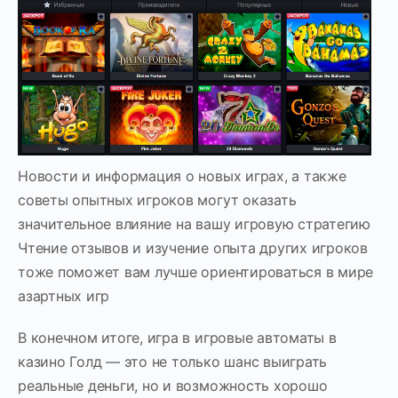
Новости и информация о новых играх, а также
советы опытных игроков могут оказать
значительное влияние на вашу игровую стратегию
Чтение отзывов и изучение опыта других игроков
тоже поможет вам лучше ориентироваться в мире
азартных игр
В конечном итоге, игра в игровые автоматы в
казино Голд — это не только шанс выиграть
реальные деньги, но и возможность хорошо