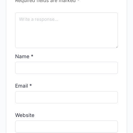
Required fields are marked
*
Name
*
Email
*
Website