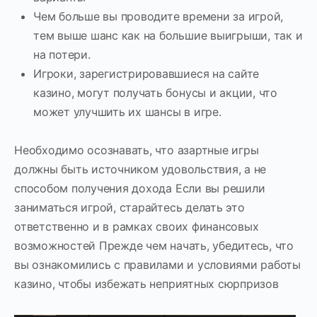
Чем больше вы проводите времени за игрой,
тем выше шанс как на большие выигрыши, так и
на потери.
Игроки, зарегистрировавшиеся на сайте
казино, могут получать бонусы и акции, что
может улучшить их шансы в игре.
Необходимо осознавать, что азартные игры
должны быть источником удовольствия, а не
способом получения дохода Если вы решили
заниматься игрой, старайтесь делать это
ответственно и в рамках своих финансовых
возможностей Прежде чем начать, убедитесь, что
вы ознакомились с правилами и условиями работы
казино, чтобы избежать неприятных сюрпризов