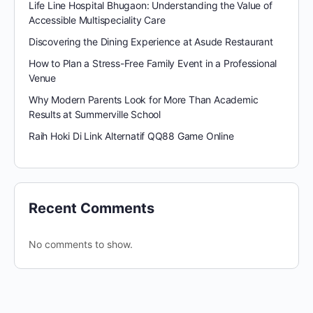
Life Line Hospital Bhugaon: Understanding the Value of
Accessible Multispeciality Care
Discovering the Dining Experience at Asude Restaurant
How to Plan a Stress-Free Family Event in a Professional
Venue
Why Modern Parents Look for More Than Academic
Results at Summerville School
Raih Hoki Di Link Alternatif QQ88 Game Online
Recent Comments
No comments to show.