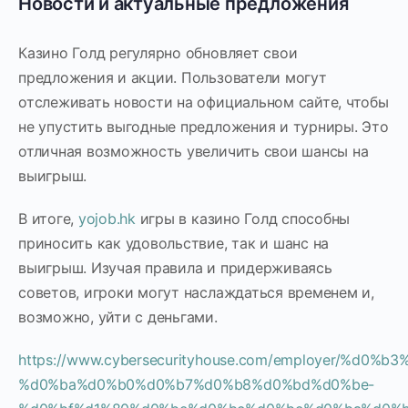
Новости и актуальные предложения
Казино Голд регулярно обновляет свои
предложения и акции. Пользователи могут
отслеживать новости на официальном сайте, чтобы
не упустить выгодные предложения и турниры. Это
отличная возможность увеличить свои шансы на
выигрыш.
В итоге,
yojob.hk
игры в казино Голд способны
приносить как удовольствие, так и шанс на
выигрыш. Изучая правила и придерживаясь
советов, игроки могут наслаждаться временем и,
возможно, уйти с деньгами.
https://www.cybersecurityhouse.com/employer/%d0
%d0%ba%d0%b0%d0%b7%d0%b8%d0%bd%d0%be-