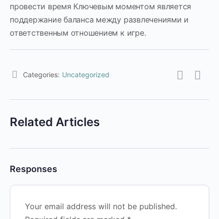
провести время Ключевым моментом является
поддержание баланса между развлечениями и
ответственным отношением к игре.
Categories:
Uncategorized
Related Articles
Responses
Your email address will not be published.