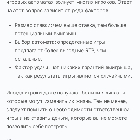
игровых автоматах волнует многих игроков. Ответ
на этот вопрос зависит от ряда факторов:
Размер ставки: чем выше ставка, тем больше
потенциальный выигрыш.
Выбор автомата: определенные игры
предлагают более выгодные RTP, чем
остальные.
Фактор удачи: нет никаких гарантий выигрыша,
так как результаты игры являются случайными.
Иногда игроки даже получают большие выплаты,
которые могут изменить их жизнь. Тем не менее,
следует помнить о необходимости ответственной
игры и не ставить деньги, которые вы не можете
позволить себе потерять.